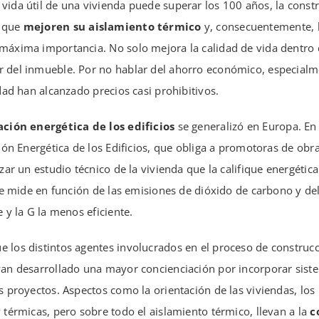
 vida útil de una vivienda puede superar los 100 años, la cons
 que
mejoren su aislamiento térmico
y, consecuentemente, l
 máxima importancia. No solo mejora la calidad de vida dentro 
r del inmueble. Por no hablar del ahorro económico, especialm
idad han alcanzado precios casi prohibitivos.
ación energética de los edificios
se generalizó en Europa. E
ación Energética de los Edificios, que obliga a promotoras de obr
izar un estudio técnico de la vivienda que la califique energéti
n se mide en función de las emisiones de dióxido de carbono y de
e y la G la menos eficiente.
e los distintos agentes involucrados en el proceso de constru
ayan desarrollado una mayor concienciación por incorporar sis
s proyectos. Aspectos como la orientación de las viviendas, los m
y térmicas, pero sobre todo el aislamiento térmico, llevan a la
c