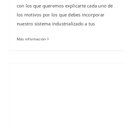
con los que queremos explicarte cada uno de
los motivos por los que debes incorporar
nuestro sistema industrializado a tus
Más información
Reducción de residuos de obras de construcción