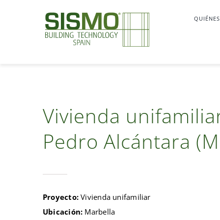
Saltar
QUIÉNE
al
contenido
Vivienda unifamilia
Pedro Alcántara (M
Proyecto:
Vivienda unifamiliar
Ubicación:
Marbella