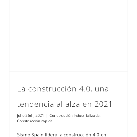
La construcción 4.0, una tendencia al alza en 2021
La construcción 4.0, una
tendencia al alza en 2021
julio 26th, 2021
|
Construcción Industrializada
,
Construcción rápida
Sismo Spain lidera la construcción 4.0 en