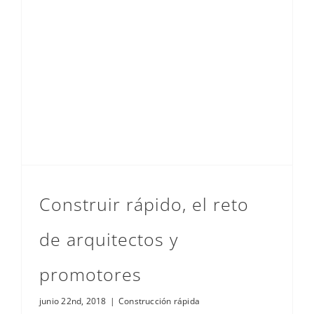
Construir rápido, el reto de arquitectos y promotores
Construir rápido, el reto
de arquitectos y
promotores
junio 22nd, 2018
|
Construcción rápida