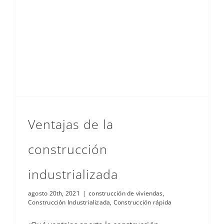
Ventajas de la construcción industrializada
Ventajas de la
construcción
industrializada
agosto 20th, 2021
|
construcción de viviendas
,
Construcción Industrializada
,
Construcción rápida