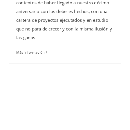
contentos de haber llegado a nuestro décimo
aniversario con los deberes hechos, con una
cartera de proyectos ejecutados y en estudio
que no para de crecer y con la misma ilusión y
las ganas
Más información
La promoción de viviendas industrializadas de lujo más grande de España