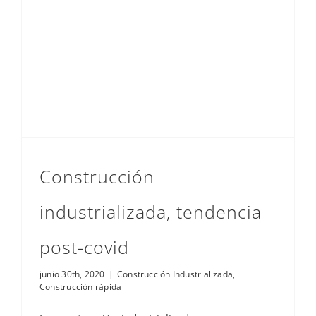
Construcción industrializada, tendencia post-covid
Construcción
industrializada, tendencia
post-covid
junio 30th, 2020
|
Construcción Industrializada
,
Construcción rápida